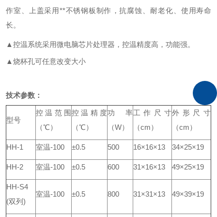
作室、上盖采用**不锈钢板制作，抗腐蚀、耐老化、使用寿命
长。
▲控温系统采用微电脑芯片处理器，控温精度高，功能强。
▲烧杯孔可任意改变大小
技术参数：
控温范围
控温精度
功率
工作尺寸
外形尺寸
型号
（℃）
（℃）
（
W
）
（
cm
）
（
cm
）
HH-1
室温
-100
±0.5
500
16×16×13
34×25×19
HH-2
室温
-100
±0.5
600
31×16×13
49×25×19
HH-S4
室温
-100
±0.5
800
31×31×13
49×39×19
(
双列
)