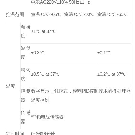
电源AC220V±10% 50Hz±1Hz
控温范围
室温+5℃~65℃
室温+5℃~99℃
室温+5℃~65℃
精确
±1℃ at 37℃
度
波动
±0.3℃
±0.1℃
度
均匀
±0.5℃ at 37℃
±0.2℃ at 37℃
度
温度
控制
数字显示，触摸式，模糊PID控制技术的微处理器
器
温度控制
传感
***铂电阻传感器
器
定时时间
0~9999分钟