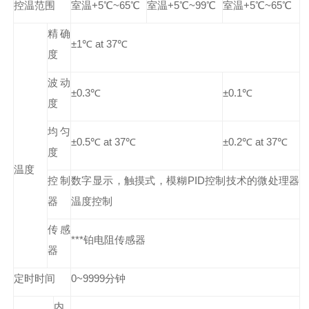
控温范围
室温+5℃~65℃
室温+5℃~99℃
室温+5℃~65℃
精确
±1℃ at 37℃
度
波动
±0.3℃
±0.1℃
度
均匀
±0.5℃ at 37℃
±0.2℃ at 37℃
度
温度
控制
数字显示，触摸式，模糊PID控制技术的微处理器
器
温度控制
传感
***铂电阻传感器
器
定时时间
0~9999分钟
内