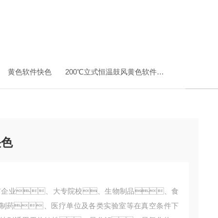
黄色软件快色
200℃立式恒温鼓风黄色软件快色
DHG-9
快色
矿企业、大专院校、生物制品、食
制药、医疗单位及各类实验室等在真空条件下