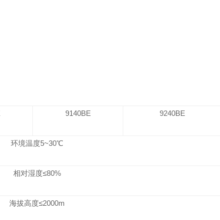
E
9140BE
9240BE
环境温度
5~3
0℃
相对湿度≤
80
%
海拔高度≤
2000m