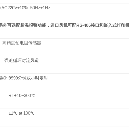
源
AC220
V±10% 50Hz±1Hz
另外可选配
超温报警功能，进口风机可配RS-485接口和嵌入式打印
高精度铂电阻传感器
强迫循环对流风道
选0~9999分钟或小时定时
RT+10~300℃
±1℃ at 100℃