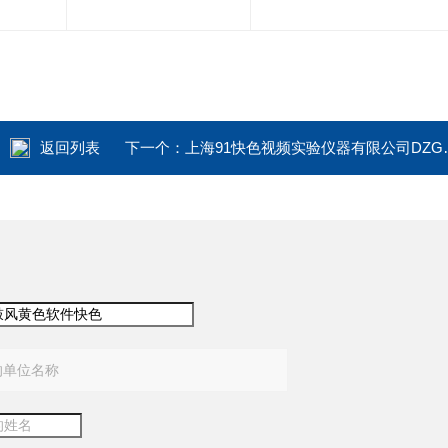
返回列表
下一个：
上海91快色视频实验仪器有限公司DZG-6090常州 台式90L真空黄色软件快色
：
：