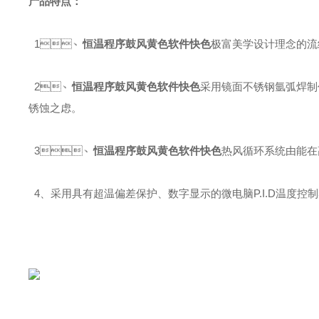
产品特点：
1、
恒温程序鼓风黄色软件快色
极富美学设计理念的流线型
2、
恒温程序鼓风黄色软件快色
采用镜面不锈钢氩弧焊制作而成
锈蚀之虑。
3、
恒温程序鼓风黄色软件快色
热风循环系统由能在高
4、
采用具有超温偏差保护、数字显示的微电脑P.I.D温度控制器