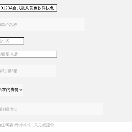
：
：
：
：
：
：