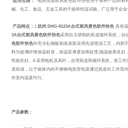
适用范围：
电热恒温鼓风黄色软件快色用于各种产品和材料及电气、仪器
械、化工、食品、五金工具的干燥和恒温试验。广泛用于企业
产品特点：
1.
杭州 DHG-9123A台式鼓风黄色软件快色
具有温度
3A台式鼓风黄色软件快色
采用自主研制的风道循环系统，自
色软件快色
外壳冷轧钢板制造表面采用先进喷涂工艺，内胆不锈
料为玻璃纤维保温材质，保温层厚度加厚处理,隔温效果良好，内胆
性能良好。
6.采用电机及风叶，合理风道和循环系统，使工作
道组成，位于箱体内的不锈钢电热管热源通过风道
向工作室内
作室内温度均匀。
产品参数：