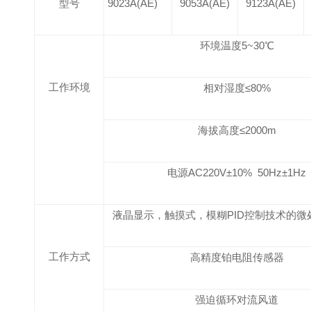
型号
9023A(AE)
9053A(AE)
9123A(AE)
环境温度
5~3
0℃
工作环境
相对湿度≤
80
%
海拔高度≤
2000m
电源
AC220
V±10% 50Hz±1Hz
液晶显示，触摸式，模糊PID控制技术
工作方式
高精度铂电阻传感器
强迫循环对流风道