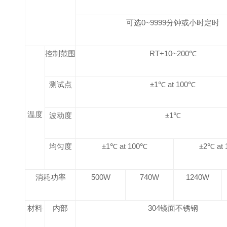
可选0~9999分钟或小时定时
控制范围
RT+10~200℃
测试点
±1℃ at 100℃
温度
波动度
±1℃
均匀度
±1℃ at 100℃
±2℃ at
消耗功率
500W
740W
1240W
材料
内部
304
镜面不锈钢