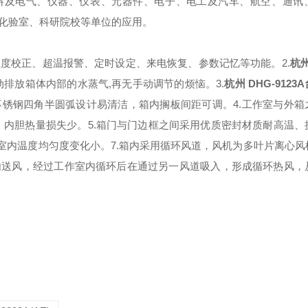
、仪表、元器件、电子、电工及汽车、航空、通讯、
化验室、科研院校等单位的应用。
校正、超温报警、定时设定、来电恢复、参数记忆等功能。
2.
杭州
动排放箱体内部的水蒸气,再无手动调节的烦恼。
3.
杭州 DHG-912
钢四角半圆弧设计易清洁，箱内搁板间距可调。
4.工作室与外
热量损失少。
5.箱门与门边框之间采用优质密封材质耐高温
室内温度均匀度变化小。
7.箱内采用循环风道，风机为多叶片离心
送风，经过工作室内循环后在通过另一风道吸入，形成循环热风