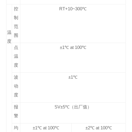
控
RT+10~300℃
制
范
温
围
度
点
±1℃ at 100℃
温
度
波
±1℃
动
度
报
SV±5℃（出厂值）
警
均
±1℃ at 100℃
±2℃ at 100℃