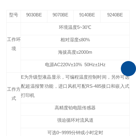
型号
9030BE
9070BE
9140BE
9240BE
环境温度
5~3
0℃
工作环
相对湿度≤
80
%
境
海拔高度≤
2000m
电源
AC220
V±10% 50Hz±1Hz
E为升级型液晶显示，可编程温度控制时间，另外可选
配超温报警功能，进口风机可配RS-485接口和嵌入式
工作方
打印机
式
高精度铂电阻传感器
强迫循环对流风道
可选0~9999分钟或小时定时