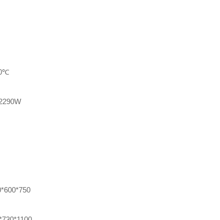
00℃
2290W
0*600*750
*730*1100