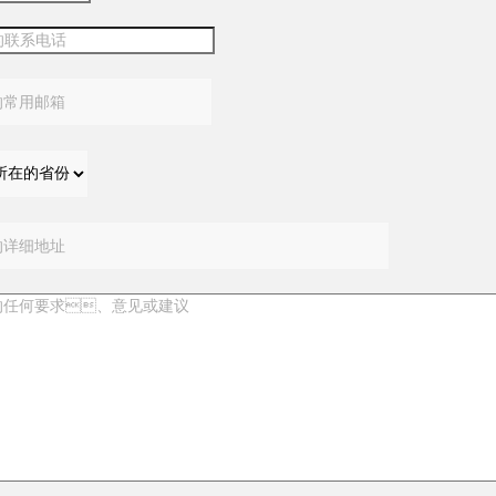
：
：
：
：