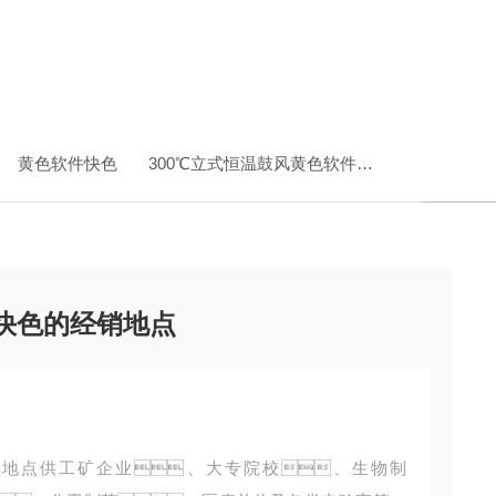
黄色软件快色
300℃立式恒温鼓风黄色软件快色
上海91快
件快色的经销地点
销地点供工矿企业、大专院校、生物制