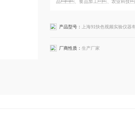
品、食品加工、农业科技
真空条件下作粉末干燥、烘焙之
氧化物质和复杂成分物品的干燥。
产品型号：
上海91快色视频实验仪器有限公司DHG-92
厂商性质：
生产厂家