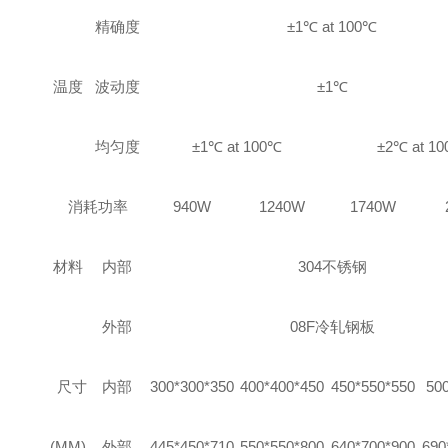
精确度
±1℃ at 100℃
温度
波动度
±1℃
均匀度
±1℃ at 100℃
±2℃ at 1
消耗功率
940W
1240W
1740W
材料
内部
304
不锈钢
外部
08F
冷轧钢板
尺寸
内部
300*300*350
400*400*450
450*550*550
50
(MM)
外部
445*450*710
550*550*800
640*700*900
690