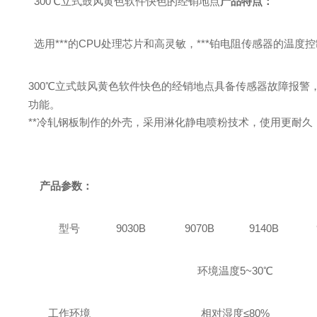
300℃立式鼓风黄色软件快色的经销地点
产品特点：
选用***的CPU处理芯片和高灵敏，***铂电阻传感器的温度控制系统使
300℃立式鼓风黄色软件快色的经销地点
具备传感器故障报警
功能。
**冷轧钢板制作的外壳，采用淋化静电喷粉技术，使用更耐久，清
产品参数：
型号
9030B
9070B
9140B
环境温度
5~3
0℃
工作环境
相对湿度≤
80
%